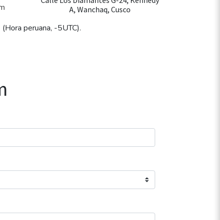
Calle Los Diamantes G-24, Kennedy
om
A, Wanchaq, Cusco
 (Hora peruana, -5UTC).
m