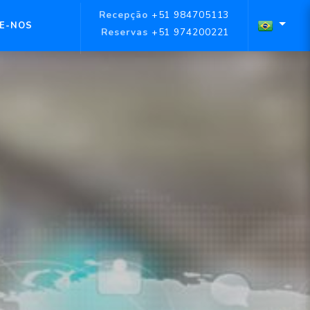
Recepção
+51 984705113
E-NOS
Reservas
+51 974200221