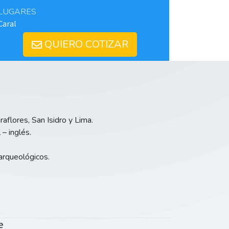
LUGARES
Caral
QUIERO COTIZAR
aflores, San Isidro y Lima.
 – inglés.
 arqueológicos.
e