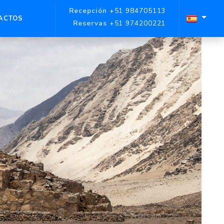
Recepción
+51 984705113
ACTOS
Reservas
+51 974200221