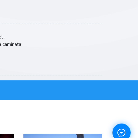
ol
a caminata