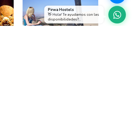
Pirwa Hostels
👋 Hola! Te ayudamos con las
disponibilidades?...
de
Ica + Islas Ballestas +
Paracas desde Lima 2
días y 1 noche
CULTURAL
2 DÍAS