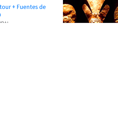
 tour + Fuentes de
a
URAL
RAS
Tour por los Museos 
Lima
CULTURAL
5 HORAS
 Gastronomico -
a
URAL