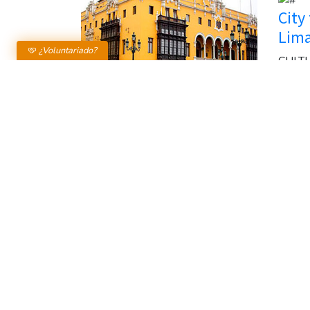
City
Lim
¿Voluntariado?
CULT
6 HO
City Tour - Lima
CULTURAL
4 HORAS
Tour
Lim
CULT