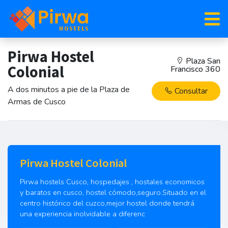
Pirwa Hostel
Plaza San
Colonial
Francisco 360
A dos minutos a pie de la Plaza de
Consultar
Armas de Cusco
Pirwa Hostel Colonial
Pirwa hostels Cusco, hospedajes , hostales economicos
y baratos en cusco, hostel cómodo,seguro.Situado en el
centro histórico del cuzco,mejor hostel donde tendrá
una experiencia inolvidable a diferenc