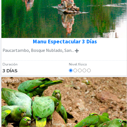
Manu Espectacular 3 Días
Paucartambo, Bosque Nublado, San...
Duración
Nivel físico
3 DÍAS
Cultural