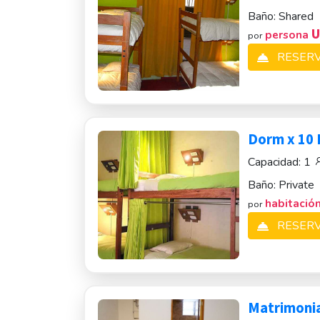
Baño:
Shared
U
persona
por
RESER
Dorm x 10 
Capacidad:
1
Baño:
Private
habitació
por
RESER
Matrimonia