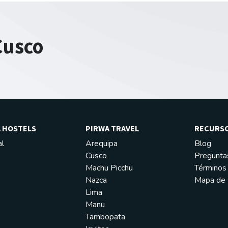
Cusco
 HOSTELS
PIRWA TRAVEL
RECURS
al
Arequipa
Blog
Cusco
Pregunta
Machu Picchu
Términos 
Nazca
Mapa de s
Lima
Manu
Tambopata