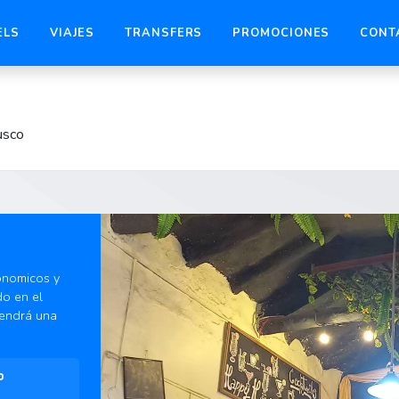
ELS
VIAJES
TRANSFERS
PROMOCIONES
CONT
usco
onomicos y
do en el
tendrá una