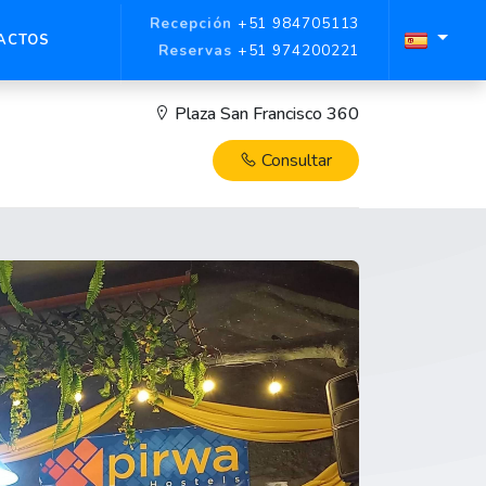
Recepción
+51 984705113
ACTOS
Reservas
+51 974200221
Plaza San Francisco 360
Consultar