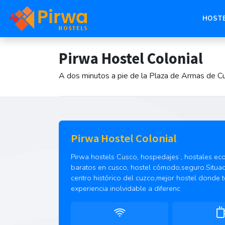
HOST
Pirwa Hostel Colonial
A dos minutos a pie de la Plaza de Armas de C
Pirwa Hostel Colonial
Pirwa hostels Cusco, hospedajes , hostales ec
baratos en cusco, hostel cómodo,seguro.Situa
centro histórico del cuzco,mejor hostel donde 
experiencia inolvidable a diferenc