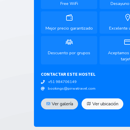
Free WiFi
Desayuno 
Mejor precio garantizado
Excelente 
Descuento por grupos
Aceptamos 
tarje
CONTACTAR ESTE HOSTEL
+51 984706149
bookings@pirwatravel.com
Ver galería
Ver ubicación