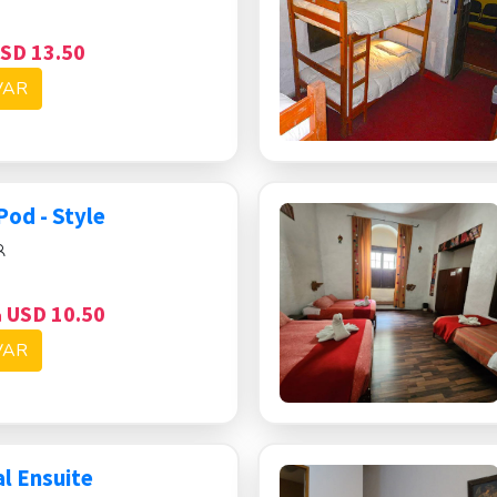
SD 13.50
VAR
Pod - Style
USD 10.50
n
VAR
l Ensuite