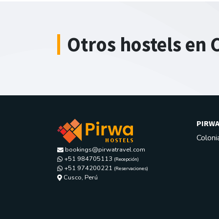
Otros hostels en 
PIRWA
Coloni
bookings@pirwatravel.com
+51 984705113
(Recepción)
+51 974200221
(Reservaciones)
Calle Los diamantes G-24, Kennedy A,
Cusco, Perú