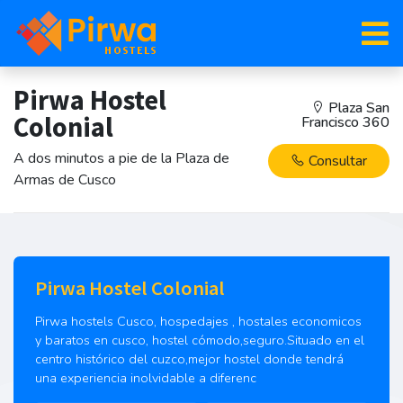
Pirwa Hostel
Plaza San
Colonial
Francisco 360
A dos minutos a pie de la Plaza de
Consultar
Armas de Cusco
Pirwa Hostel Colonial
Pirwa hostels Cusco, hospedajes , hostales economicos
y baratos en cusco, hostel cómodo,seguro.Situado en el
centro histórico del cuzco,mejor hostel donde tendrá
una experiencia inolvidable a diferenc